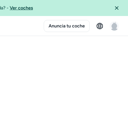
ida?
-
Ver coches
Anuncia tu coche