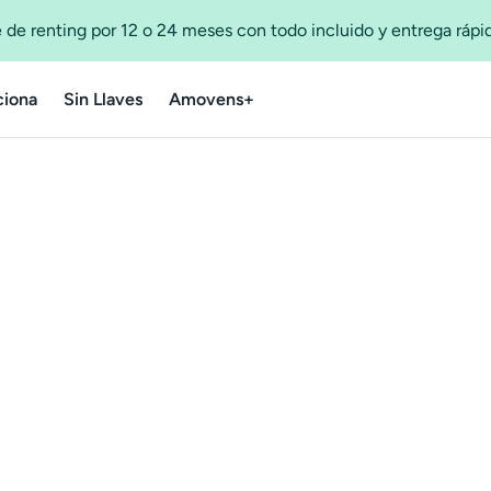
 de renting por 12 o 24 meses con todo incluido y entrega ráp
iona
Sin Llaves
Amovens+