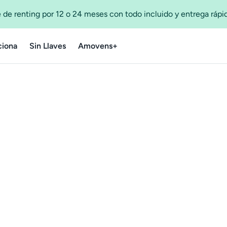
 de renting por 12 o 24 meses con todo incluido y entrega ráp
iona
Sin Llaves
Amovens+