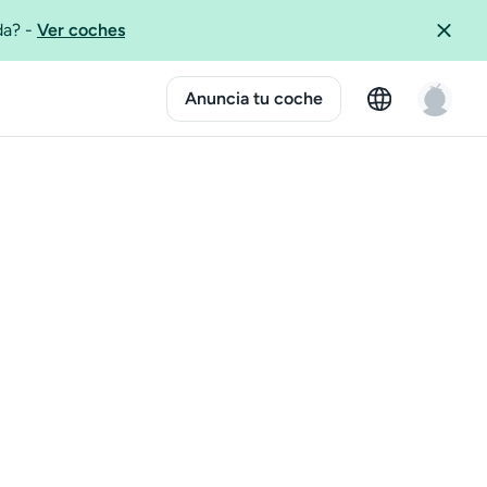
ida?
-
Ver coches
Anuncia tu coche