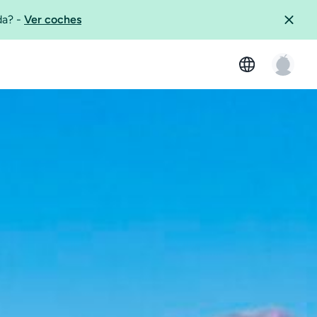
ida?
-
Ver coches