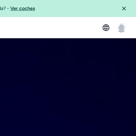
ida?
-
Ver coches