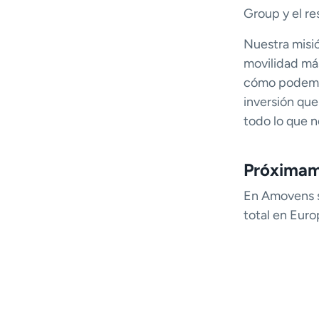
Group y el re
Nuestra misi
movilidad más
cómo podemos 
inversión que
todo lo que no
Próximam
En Amovens s
total en Euro
conquistare
Nuestra ambi
Europa a la v