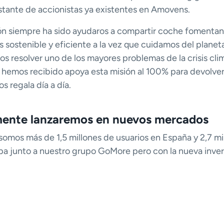
stante de accionistas ya existentes en Amovens.
ón siempre ha sido ayudaros a compartir coche fomentan
 sostenible y eficiente a la vez que cuidamos del planeta
resolver uno de los mayores problemas de la crisis clim
 hemos recibido apoya esta misión al 100% para devolver
s regala día a día.
ente lanzaremos en nuevos mercados
omos más de 1,5 millones de usuarios en España y 2,7 mi
pa junto a nuestro grupo GoMore pero con la nueva inve
mos nuevos mercados.
ción es convertirnos en la plataforma de movilidad más 
ez que hacemos un uso más eficiente de los recursos del 