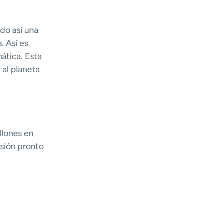
do así una
. Así es
ática. Esta
 al planeta
llones en
rsión pronto
grande de
planeta.