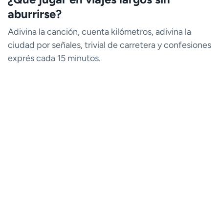
aburrirse?
Adivina la canción, cuenta kilómetros, adivina la
ciudad por señales, trivial de carretera y confesiones
exprés cada 15 minutos.
¿Se puede jugar si solo hay dos
personas?
Sí: ¿Quién conoce mejor a quién?, historias
encadenadas, 20 preguntas y podcast interactivo
(el pasajero guía la conversación).
¿Consejos para no distraer al
conductor?
Evita gritos, bromas físicas o enseñar pantallas al