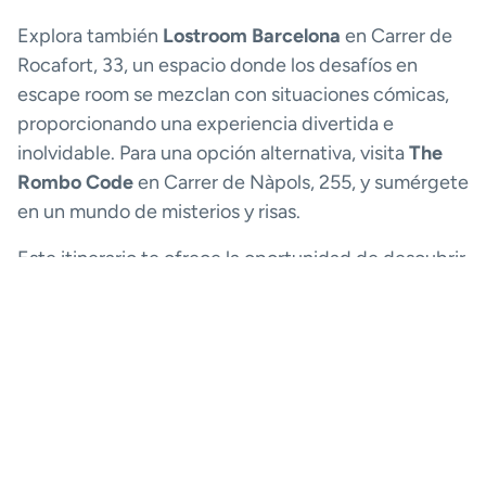
Explora también
Lostroom Barcelona
en Carrer de
Rocafort, 33, un espacio donde los desafíos en
escape room se mezclan con situaciones cómicas,
proporcionando una experiencia divertida e
inolvidable. Para una opción alternativa, visita
The
Rombo Code
en Carrer de Nàpols, 255, y sumérgete
en un mundo de misterios y risas.
Este itinerario te ofrece la oportunidad de descubrir
esta ciudad condal con la libertad y comodidad que
brinda el alquiler de coche por horas en Barcelona,
permitiéndote explorar todos los rincones de esta
ciudad después de un día duro de trabajo.
¡Prepárate para una experiencia única y flexible!
Si quieres ver más planes afterwork en otras
ciudades españolas, ¡no te pierdas el itinerario para