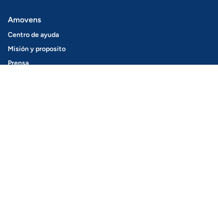
Amovens
Centro de ayuda
Misión y proposito
Prensa
Descarga nuestra app
Newsletter
Empleo
Blog
Alquiler de coches
Encontrar un coche
Cómo funciona
Amovens+
Alquila tu coche