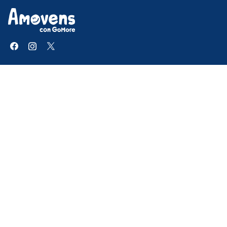
Amovens
Centro de ayuda
Misión y proposito
Prensa
Descarga nuestra app
Newsletter
Empleo
Blog
Alquiler de coches
Encontrar un coche