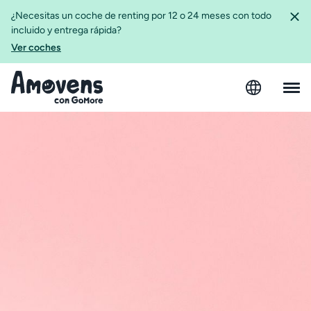
¿Necesitas un coche de renting por 12 o 24 meses con todo
incluido y entrega rápida?
Ver coches