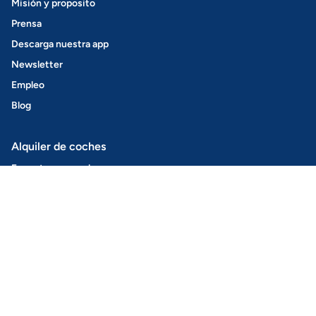
Misión y proposito
Prensa
Descarga nuestra app
Newsletter
Empleo
Blog
Alquiler de coches
Encontrar un coche
Cómo funciona
Amovens+
Alquila tu coche
Sin llaves
Seguro
Seguridad